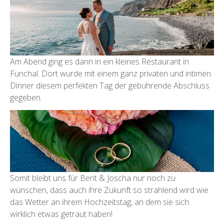
Am Abend ging es dann in ein kleines Restaurant in
Funchal. Dort wurde mit einem ganz privaten und intimen
Dinner diesem perfekten Tag der gebührende Abschluss
gegeben.
Somit bleibt uns für Berit & Joscha nur noch zu
wünschen, dass auch ihre Zukunft so strahlend wird wie
das Wetter an ihrem Hochzeitstag, an dem sie sich
wirklich etwas getraut haben!